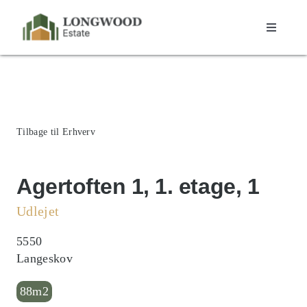
Skip
to
Toggle
content
Navigati
Boliger
Erhverv
Tilbage til Erhverv
Depotrum
Agertoften 1, 1. etage, 1
Om os
Udlejet
5550
Kontakt
Langeskov
88m2